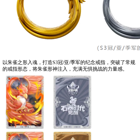
以朱雀之形入魂，打造S3冠/亚/季军的纪念戒指，突破了常规
的戒指形态，将朱雀形神注入，充满无惧挑战的力量感。