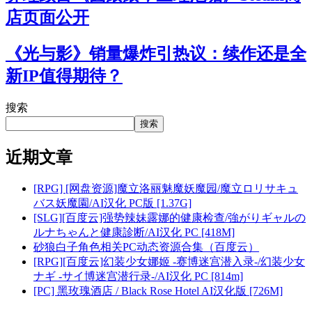
店页面公开
《光与影》销量爆炸引热议：续作还是全
新IP值得期待？
搜索
搜索
近期文章
[RPG] [网盘资源]魔立洛丽魅魔妖魔园/魔立ロリサキュ
バス妖魔園/AI汉化 PC版 [1.37G]
[SLG][百度云]强势辣妹露娜的健康检查/強がりギャルの
ルナちゃんと健康診断/AI汉化 PC [418M]
砂狼白子角色相关PC动态资源合集（百度云）
[RPG][百度云]幻装少女娜姬 -赛博迷宫潜入录-/幻装少女
ナギ -サイ博迷宫潜行录-/AI汉化 PC [814m]
[PC] 黑玫瑰酒店 / Black Rose Hotel AI汉化版 [726M]