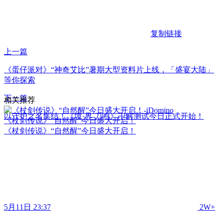
复制链接
上一篇
《蛋仔派对》“神奇艾比”暑期大型资料片上线，「盛宴大陆」
等你探索
下一篇
相关推荐
以守护之名集结！《境·界 刀鸣》卍解测试今日正式开始！
《杖剑传说》“自然醒”今日盛大开启！
《杖剑传说》“自然醒”今日盛大开启！
5月11日 23:37
2W+