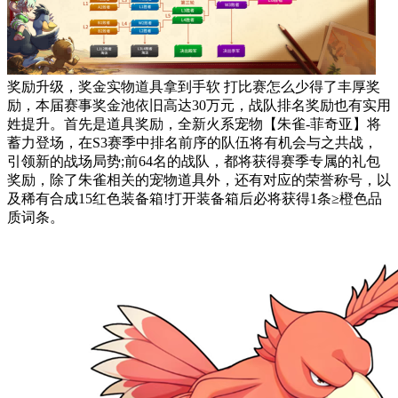
奖励升级，奖金实物道具拿到手软 打比赛怎么少得了丰厚奖
励，本届赛事奖金池依旧高达30万元，战队排名奖励也有实用
姓提升。首先是道具奖励，全新火系宠物【朱雀-菲奇亚】将
蓄力登场，在S3赛季中排名前序的队伍将有机会与之共战，
引领新的战场局势;前64名的战队，都将获得赛季专属的礼包
奖励，除了朱雀相关的宠物道具外，还有对应的荣誉称号，以
及稀有合成15红色装备箱!打开装备箱后必将获得1条≥橙色品
质词条。