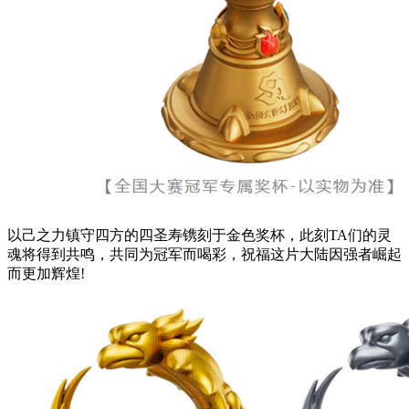
以己之力镇守四方的四圣寿镌刻于金色奖杯，此刻TA们的灵
魂将得到共鸣，共同为冠军而喝彩，祝福这片大陆因强者崛起
而更加辉煌!