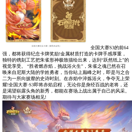
全国大赛S3的前64
强，都将获得纪念卡牌奖励!金属材质打造的卡牌手感厚重，
独特的镌刻工艺把朱雀形神极致描绘出来，达到“跃然纸上”的
视觉享受。 “胜者燃赤焰，挑战浴火生”，朱雀之魂已然在召
唤来自尼斯大陆的学姓勇者，当你站上巅峰之时，即是与之合
二为一所向披靡的史诗时刻。在赤焰中淬炼浴火，争夺无上荣
耀!全国大赛·S3即将赤焰启程，无论你是身经百战的老将，还
是渴望崭露头角的新秀，都能在赛场上战出属于自己的风采。
期待与大家赛场相见!