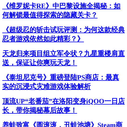
《维罗妮卡RE》中巴黎设施全揭秘：如
何解锁最值得探索的隐藏关卡？
《超级忍的斩击试玩评测：为何这款经典
忍者游戏依然如此精彩？》
天龙归来项目组立军令状？九星重楼肩直
送，保证让你爽玩天龙！
《泰坦尼克号》重磅登陆PS商店：最真
实的沉浸式灾难游戏体验解析
顶流UP“老番茄”在洛阳变身iQOO一日店
长，带你揭秘幕后故事！
养蛙致富《圆滚滚，丑蛙池塘》Steam商