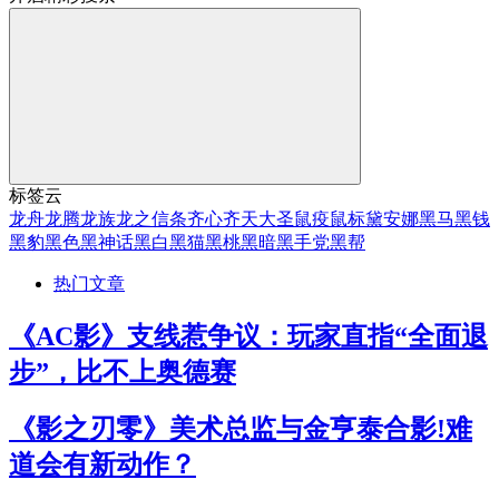
标签云
龙舟
龙腾
龙族
龙之信条
齐心
齐天大圣
鼠疫
鼠标
黛安娜
黑马
黑钱
黑豹
黑色
黑神话
黑白
黑猫
黑桃
黑暗
黑手党
黑帮
热门文章
《AC影》支线惹争议：玩家直指“全面退
步”，比不上奥德赛
《影之刃零》美术总监与金亨泰合影!难
道会有新动作？