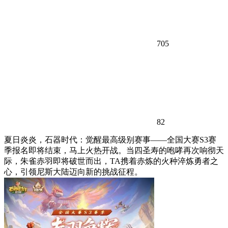
705
82
夏日炎炎，石器时代：觉醒最高级别赛事——全国大赛S3赛
季报名即将结束，马上火热开战。当四圣寿的咆哮再次响彻天
际，朱雀赤羽即将破世而出，TA携着赤炼的火种淬炼勇者之
心，引领尼斯大陆迈向新的挑战征程。