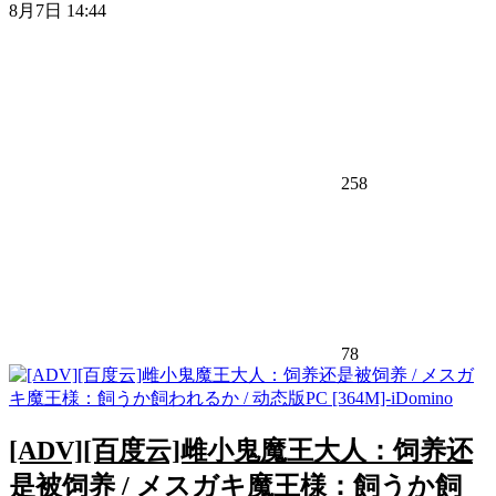
8月7日 14:44
258
78
[ADV][百度云]雌小鬼魔王大人：饲养还
是被饲养 / メスガキ魔王様：飼うか飼