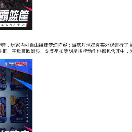
”卡特，玩家均可自由组建梦幻阵容；游戏对球星真实外观进行了
挂框、字母哥欧洲步、戈登坐扣等明星招牌动作也都包含其中，