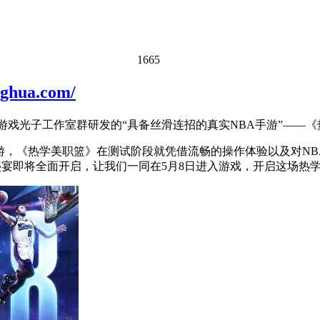
1665
ua.com/
游戏光子工作室群研发的“具备丝滑连招的真实NBA手游”——《
手游，《热学美职篮》在测试阶段就凭借流畅的操作体验以及对NBA
盛宴即将全面开启，让我们一同在5月8日进入游戏，开启这场热