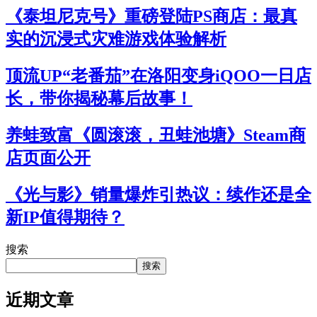
《泰坦尼克号》重磅登陆PS商店：最真
实的沉浸式灾难游戏体验解析
顶流UP“老番茄”在洛阳变身iQOO一日店
长，带你揭秘幕后故事！
养蛙致富《圆滚滚，丑蛙池塘》Steam商
店页面公开
《光与影》销量爆炸引热议：续作还是全
新IP值得期待？
搜索
搜索
近期文章