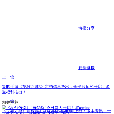
海报分享
复制链接
上一篇
策略手游《英雄之城3》定档信息放出，全平台预约开启，多
重福利推出！
下一篇
相关推荐
《世界之外》娱乐圈主题版本⌈如星璀璨⌋上线！版本资讯，一
《杖剑传说》“自然醒”今日盛大开启！