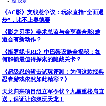
热门文章
《AC影》支线惹争议：玩家直指“全面退
步”，比不上奥德赛
《影之刃零》美术总监与金亨泰合影!难
道会有新动作？
《维罗妮卡RE》中巴黎设施全揭秘：如
何解锁最值得探索的隐藏关卡？
《超级忍的斩击试玩评测：为何这款经典
忍者游戏依然如此精彩？》
天龙归来项目组立军令状？九星重楼肩直
送，保证让你爽玩天龙！