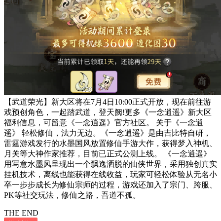
【武道荣光】新大区将在7月4日10:00正式开放，现在前往游
戏预创角色，一起踏武道，登天阙!更多《一念逍遥》新大区
福利信息，可留意《一念逍遥》官方社区。 关于《一念逍
遥》 轻松修仙，法力无边。《一念逍遥》是由吉比特自研，
雷霆游戏发行的水墨国风放置修仙手游大作，获得梦入神机、
月关等大神作家推荐，目前已正式公测上线。 《一念逍遥》
用写意水墨风呈现出一个飘逸洒脱的仙侠世界，采用独创真实
挂机技术，离线也能获得在线收益，玩家可轻松体验从无名小
卒一步步成长为修仙宗师的过程，游戏还加入了宗门、跨服、
PK等社交玩法，修仙之路，吾道不孤。
THE END