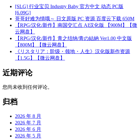
[SLG] 行业宝贝 Industry Baby 官方中文 动态 PC版
[6.09G]
哥哥好难为情哦～ 日文原版 PC 资源 百度云下载 650M
【RPG/汉化/新作】南国交汇点 AI汉化版 【900M】【微
云网盘】
【RPG/汉化/新作】青之结纳/青の結納 Ver1.00 中文版
【800M】【微云网盘】
《リスタリア：阶级・领地・人生》汉化版新作资源
【1.5G】【微云网盘】
近期评论
您尚未收到任何评论。
归档
2026 年 8 月
2026 年 7 月
2026 年 6 月
2026 年 5 月