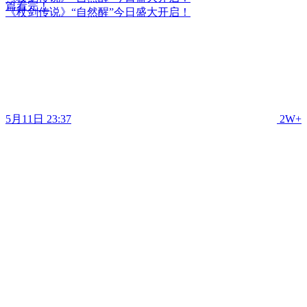
篇看完！
《杖剑传说》“自然醒”今日盛大开启！
5月11日 23:37
2W+