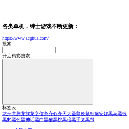
各类单机，绅士游戏不断更新：
https://www.acghua.com/
搜索
开启精彩搜索
标签云
龙舟
龙腾
龙族
龙之信条
齐心
齐天大圣
鼠疫
鼠标
黛安娜
黑马
黑钱
黑豹
黑色
黑神话
黑白
黑猫
黑桃
黑暗
黑手党
黑帮