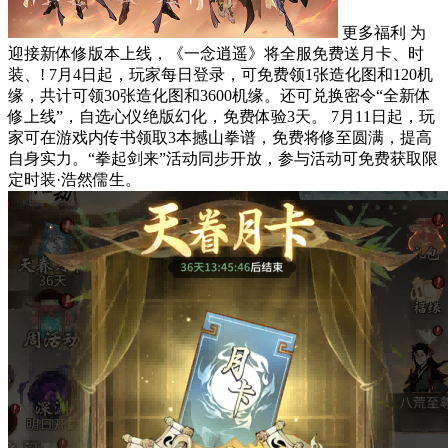
更多福利 为
迎接新体修版本上线，《一念逍遥》将全服免费送月卡、时
装、! 7月4日起，玩家每日登录，可免费领1张造化图和120机
缘，共计可领30张造化图和3600机缘。还可兑换密令“全新体
修上线”，自选心仪绝版幻化，免费体验3天。 7月11日起，玩
家可在游戏内传书领取3本撼山拳谱，免费将修至圆满，提高
自身实力。“拳起剑来”活动同步开放，参与活动可免费获取限
定时装·浩然儒生。