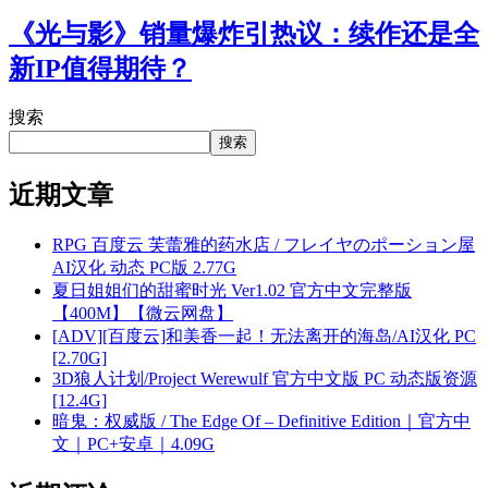
《光与影》销量爆炸引热议：续作还是全
新IP值得期待？
搜索
搜索
近期文章
RPG 百度云 芙蕾雅的药水店 / フレイヤのポーション屋
AI汉化 动态 PC版 2.77G
夏日姐姐们的甜蜜时光 Ver1.02 官方中文完整版
【400M】【微云网盘】
[ADV][百度云]和美香一起！无法离开的海岛/AI汉化 PC
[2.70G]
3D狼人计划/Project Werewulf 官方中文版 PC 动态版资源
[12.4G]
暗鬼：权威版 / The Edge Of – Definitive Edition｜官方中
文｜PC+安卓｜4.09G