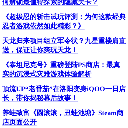
何解锁最值得探索的隐藏关卡？
《超级忍的斩击试玩评测：为何这款经典
忍者游戏依然如此精彩？》
天龙归来项目组立军令状？九星重楼肩直
送，保证让你爽玩天龙！
《泰坦尼克号》重磅登陆PS商店：最真
实的沉浸式灾难游戏体验解析
顶流UP“老番茄”在洛阳变身iQOO一日店
长，带你揭秘幕后故事！
养蛙致富《圆滚滚，丑蛙池塘》Steam商
店页面公开