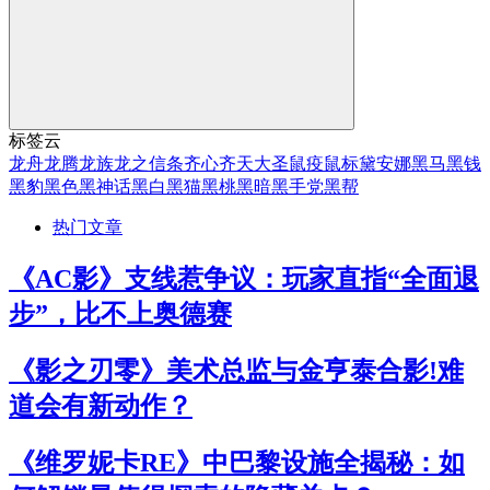
标签云
龙舟
龙腾
龙族
龙之信条
齐心
齐天大圣
鼠疫
鼠标
黛安娜
黑马
黑钱
黑豹
黑色
黑神话
黑白
黑猫
黑桃
黑暗
黑手党
黑帮
热门文章
《AC影》支线惹争议：玩家直指“全面退
步”，比不上奥德赛
《影之刃零》美术总监与金亨泰合影!难
道会有新动作？
《维罗妮卡RE》中巴黎设施全揭秘：如