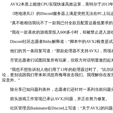
AVX2本质上能使CPU实现快速高效运算，英特尔于201
《绝地潜兵2》的Discord服务器上满是突然无法在P
“真不敢相信我玩不了一款我已付全款且配置达最低要求的游戏
“我在一款喜欢的游戏里投入600多小时，却被禁止进入
Discord社区志愿者Birby解释道：“脚本中的AVX
他们的另一条回复写道：“那款处理器不支持AVX2，而现
尽管志愿者们试图回复所有玩家，但双方对话明显激烈起
“我也不想告诉别人他们用了13年的处理器过时了。”比
论，更别说因我们带来坏消息而侮辱攻击我们。我理解你在发
应意外。”
除分享已知问题列表外，志愿者们还针对一系列当前问题
箭头游戏工作室现已承认AVX2问题，并正在努力修复。
社区管理员Baskinator在Discord上写道：“关于