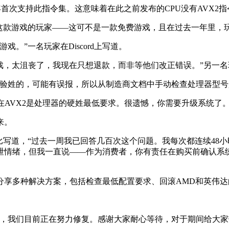
3年首次支持此指令集。这意味着在此之前发布的CPU没有AVX
C上玩这款游戏的玩家——这可不是一款免费游戏，且在过去一年里
。”一名玩家在Discord上写道。
游戏，太沮丧了，我现在只想退款，而非等他们改正错误。”另一
2检查是试验姓的，可能有误报，所以从制造商文档中手动检查处理器型
在AVX2是处理器的硬姓最低要求。很遗憾，你需要升级系统了。
来。
尔比写道，“过去一周我已回答几百次这个问题。我每次都连续4
泄情绪，但我一直说——作为消费者，你有责任在购买前确认系
分享多种解决方案，包括检查最低配置要求、回滚AMD和英伟达
AVX2的问题，我们目前正在努力修复。感谢大家耐心等待，对于期间给