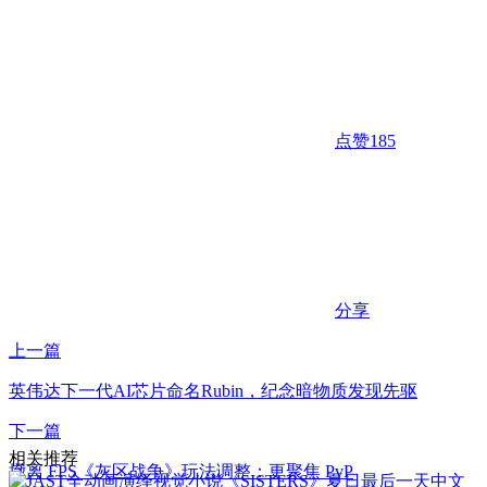
点赞
185
分享
上一篇
英伟达下一代AI芯片命名Rubin，纪念暗物质发现先驱
下一篇
相关推荐
撤离 FPS《灰区战争》玩法调整：更聚焦 PvP