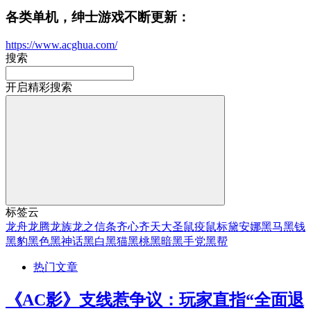
各类单机，绅士游戏不断更新：
https://www.acghua.com/
搜索
开启精彩搜索
标签云
龙舟
龙腾
龙族
龙之信条
齐心
齐天大圣
鼠疫
鼠标
黛安娜
黑马
黑钱
黑豹
黑色
黑神话
黑白
黑猫
黑桃
黑暗
黑手党
黑帮
热门文章
《AC影》支线惹争议：玩家直指“全面退