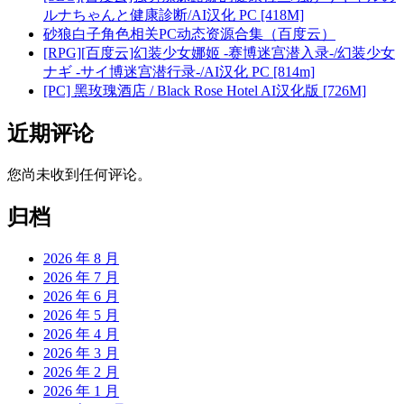
ルナちゃんと健康診断/AI汉化 PC [418M]
砂狼白子角色相关PC动态资源合集（百度云）
[RPG][百度云]幻装少女娜姬 -赛博迷宫潜入录-/幻装少女
ナギ -サイ博迷宫潜行录-/AI汉化 PC [814m]
[PC] 黑玫瑰酒店 / Black Rose Hotel AI汉化版 [726M]
近期评论
您尚未收到任何评论。
归档
2026 年 8 月
2026 年 7 月
2026 年 6 月
2026 年 5 月
2026 年 4 月
2026 年 3 月
2026 年 2 月
2026 年 1 月