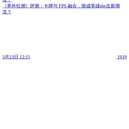
《界外狂潮》评测：卡牌与 FPS 融合，能成英雄she击新潮
流？
3月23日 12:15
1019