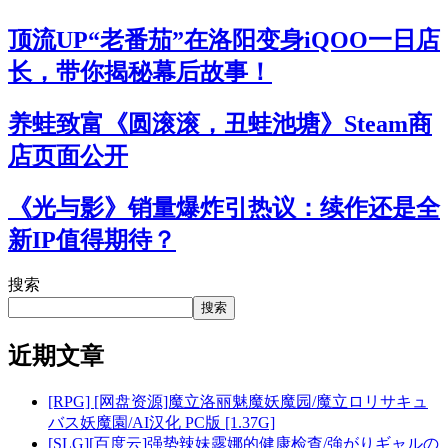
顶流UP“老番茄”在洛阳变身iQOO一日店
长，带你揭秘幕后故事！
养蛙致富《圆滚滚，丑蛙池塘》Steam商
店页面公开
《光与影》销量爆炸引热议：续作还是全
新IP值得期待？
搜索
搜索
近期文章
[RPG] [网盘资源]魔立洛丽魅魔妖魔园/魔立ロリサキュ
バス妖魔園/AI汉化 PC版 [1.37G]
[SLG][百度云]强势辣妹露娜的健康检查/強がりギャルの