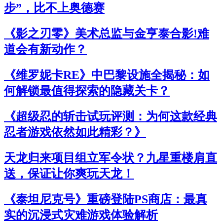
步”，比不上奥德赛
《影之刃零》美术总监与金亨泰合影!难
道会有新动作？
《维罗妮卡RE》中巴黎设施全揭秘：如
何解锁最值得探索的隐藏关卡？
《超级忍的斩击试玩评测：为何这款经典
忍者游戏依然如此精彩？》
天龙归来项目组立军令状？九星重楼肩直
送，保证让你爽玩天龙！
《泰坦尼克号》重磅登陆PS商店：最真
实的沉浸式灾难游戏体验解析