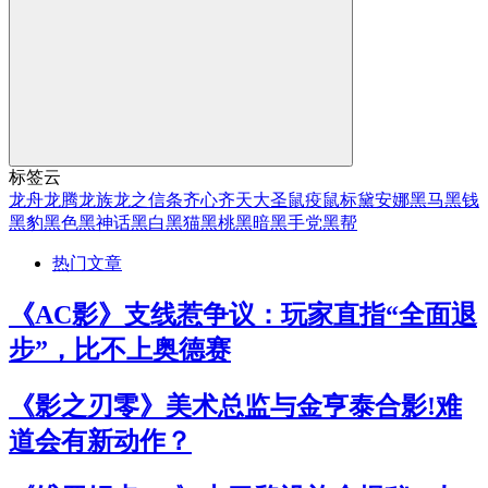
标签云
龙舟
龙腾
龙族
龙之信条
齐心
齐天大圣
鼠疫
鼠标
黛安娜
黑马
黑钱
黑豹
黑色
黑神话
黑白
黑猫
黑桃
黑暗
黑手党
黑帮
热门文章
《AC影》支线惹争议：玩家直指“全面退
步”，比不上奥德赛
《影之刃零》美术总监与金亨泰合影!难
道会有新动作？