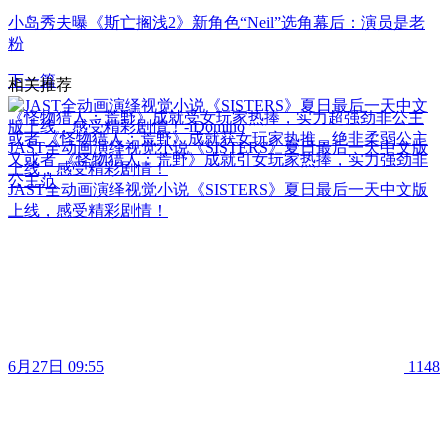
小岛秀夫曝《斯亡搁浅2》新角色“Neil”选角幕后：演员是老
粉
下一篇
相关推荐
《怪物猎人：荒野》成就受女玩家热捧，实力超强劲非公主
或者 《怪物猎人：荒野》成就获女玩家热推，绝非柔弱公主
JAST全动画演绎视觉小说《SISTERS》夏日最后一天中文版
又或者 《怪物猎人：荒野》成就引女玩家热捧，实力强劲非
上线，感受精彩剧情！
公主范
JAST全动画演绎视觉小说《SISTERS》夏日最后一天中文版
上线，感受精彩剧情！
6月27日 09:55
1148