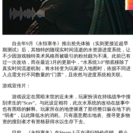
自去年9月《永恒寒冬》推出抢先体验（实则更接近超早
期测试）后，其独特的随现实时间流逝的水资源进度系统，让
不少因游戏独特美术风格而被吸引的粉丝颇为不满。此前已有
过一次改动，而在最近3月的更新中，“水系统3.0”彻底移除了
真实时间流逝机制，将水转变为玩家进入地图时，依据不同进
入点需支付不同数量的“门票”，且依然与进度系统相关联。
游戏宣传片：
游戏设定在黑暗末世的近未来，玩家扮演在持续战争中搜
刮求生的“Scav”。与此设定相符，此次水系统的改动在故事中
也有黑暗的解释。玩家所在的地堡驱逐了那些整日躲在地下的
“弱者”，以此降低水的消耗。只有愿意爬出地表、搜寻更多物
资的搜刮者才有资格获得水以生存下去。
目前，《永恒寒冬》在Steam上正在进行特价促销，截止