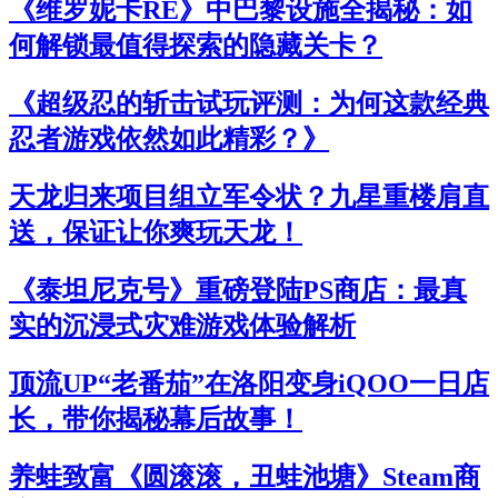
《维罗妮卡RE》中巴黎设施全揭秘：如
何解锁最值得探索的隐藏关卡？
《超级忍的斩击试玩评测：为何这款经典
忍者游戏依然如此精彩？》
天龙归来项目组立军令状？九星重楼肩直
送，保证让你爽玩天龙！
《泰坦尼克号》重磅登陆PS商店：最真
实的沉浸式灾难游戏体验解析
顶流UP“老番茄”在洛阳变身iQOO一日店
长，带你揭秘幕后故事！
养蛙致富《圆滚滚，丑蛙池塘》Steam商