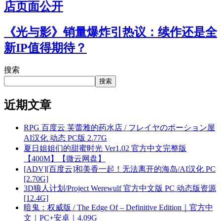
店页面公开
《光与影》销量爆炸引热议：续作还是全
新IP值得期待？
搜索
搜索
近期文章
RPG 百度云 芙蕾雅的药水店 / フレイヤのポーション屋
AI汉化 动态 PC版 2.77G
夏日姐姐们的甜蜜时光 Ver1.02 官方中文完整版
【400M】【微云网盘】
[ADV][百度云]和美香一起！无法离开的海岛/AI汉化 PC
[2.70G]
3D狼人计划/Project Werewulf 官方中文版 PC 动态版资源
[12.4G]
暗鬼：权威版 / The Edge Of – Definitive Edition｜官方中
文｜PC+安卓｜4.09G