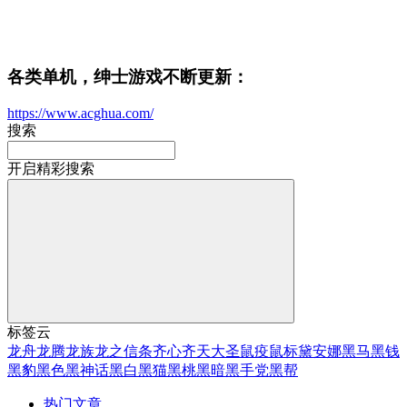
各类单机，绅士游戏不断更新：
https://www.acghua.com/
搜索
开启精彩搜索
标签云
龙舟
龙腾
龙族
龙之信条
齐心
齐天大圣
鼠疫
鼠标
黛安娜
黑马
黑钱
黑豹
黑色
黑神话
黑白
黑猫
黑桃
黑暗
黑手党
黑帮
热门文章