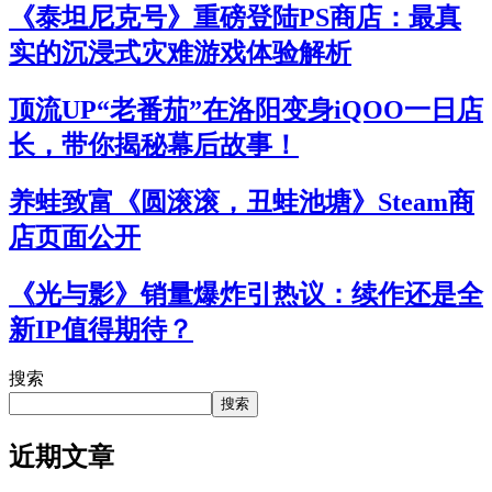
《泰坦尼克号》重磅登陆PS商店：最真
实的沉浸式灾难游戏体验解析
顶流UP“老番茄”在洛阳变身iQOO一日店
长，带你揭秘幕后故事！
养蛙致富《圆滚滚，丑蛙池塘》Steam商
店页面公开
《光与影》销量爆炸引热议：续作还是全
新IP值得期待？
搜索
搜索
近期文章