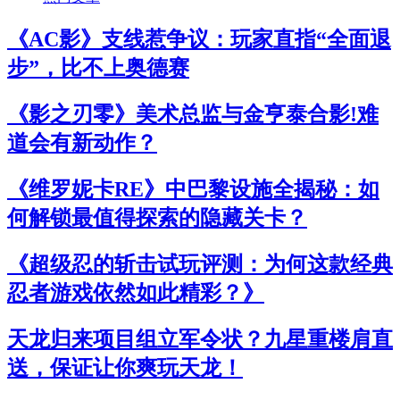
《AC影》支线惹争议：玩家直指“全面退
步”，比不上奥德赛
《影之刃零》美术总监与金亨泰合影!难
道会有新动作？
《维罗妮卡RE》中巴黎设施全揭秘：如
何解锁最值得探索的隐藏关卡？
《超级忍的斩击试玩评测：为何这款经典
忍者游戏依然如此精彩？》
天龙归来项目组立军令状？九星重楼肩直
送，保证让你爽玩天龙！