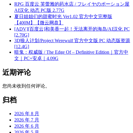
RPG 百度云 芙蕾雅的药水店 / フレイヤのポーション屋
AI汉化 动态 PC版 2.77G
夏日姐姐们的甜蜜时光 Ver1.02 官方中文完整版
【400M】【微云网盘】
[ADV][百度云]和美香一起！无法离开的海岛/AI汉化 PC
[2.70G]
3D狼人计划/Project Werewulf 官方中文版 PC 动态版资源
[12.4G]
暗鬼：权威版 / The Edge Of – Definitive Edition｜官方中
文｜PC+安卓｜4.09G
近期评论
您尚未收到任何评论。
归档
2026 年 8 月
2026 年 7 月
2026 年 6 月
2026 年 5 月