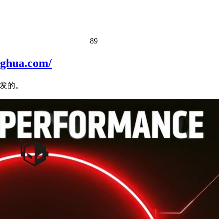
89
ua.com/
开发的。