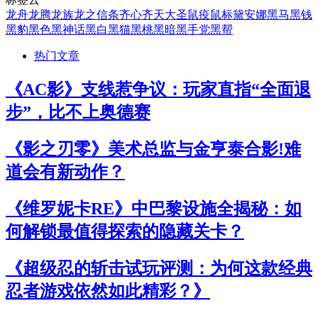
龙舟
龙腾
龙族
龙之信条
齐心
齐天大圣
鼠疫
鼠标
黛安娜
黑马
黑钱
黑豹
黑色
黑神话
黑白
黑猫
黑桃
黑暗
黑手党
黑帮
热门文章
《AC影》支线惹争议：玩家直指“全面退
步”，比不上奥德赛
《影之刃零》美术总监与金亨泰合影!难
道会有新动作？
《维罗妮卡RE》中巴黎设施全揭秘：如
何解锁最值得探索的隐藏关卡？
《超级忍的斩击试玩评测：为何这款经典
忍者游戏依然如此精彩？》