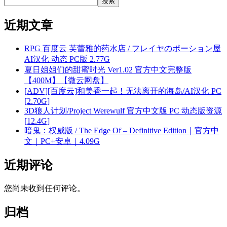
搜索
近期文章
RPG 百度云 芙蕾雅的药水店 / フレイヤのポーション屋
AI汉化 动态 PC版 2.77G
夏日姐姐们的甜蜜时光 Ver1.02 官方中文完整版
【400M】【微云网盘】
[ADV][百度云]和美香一起！无法离开的海岛/AI汉化 PC
[2.70G]
3D狼人计划/Project Werewulf 官方中文版 PC 动态版资源
[12.4G]
暗鬼：权威版 / The Edge Of – Definitive Edition｜官方中
文｜PC+安卓｜4.09G
近期评论
您尚未收到任何评论。
归档