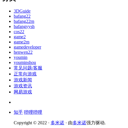
3DGuide
bafang22
bafang22rn
bafangyysh
cos22
game2
game2rn
gamedeveloper
henwen22
youmin
youminshou
常见问题/客服
正常向游戏
游戏新闻
游戏资讯
网易游戏
知乎
哔哩哔哩
Copyright © 2022 ·
多米诺
· 由
多米诺
强力驱动.