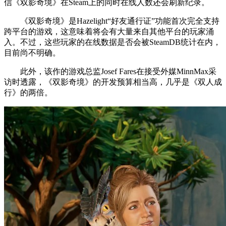
信《双影奇境》在Steam上的同时在线人数还会刷新纪录。
《双影奇境》是Hazelight“好友通行证”功能首次完全支持
跨平台的游戏，这意味着将会有大量来自其他平台的玩家涌
入。不过，这些玩家的在线数据是否会被SteamDB统计在内，
目前尚不明确。
此外，该作的游戏总监Josef Fares在接受外媒MinnMax采
访时透露，《双影奇境》的开发预算相当高，几乎是《双人成
行》的两倍。