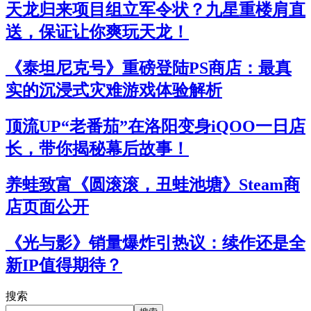
天龙归来项目组立军令状？九星重楼肩直
送，保证让你爽玩天龙！
《泰坦尼克号》重磅登陆PS商店：最真
实的沉浸式灾难游戏体验解析
顶流UP“老番茄”在洛阳变身iQOO一日店
长，带你揭秘幕后故事！
养蛙致富《圆滚滚，丑蛙池塘》Steam商
店页面公开
《光与影》销量爆炸引热议：续作还是全
新IP值得期待？
搜索