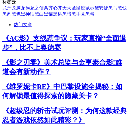
标签云
龙舟
龙腾
龙族
龙之信条
齐心
齐天大圣
鼠疫
鼠标
黛安娜
黑马
黑钱
黑豹
黑色
黑神话
黑白
黑猫
黑桃
黑暗
黑手党
黑帮
热门文章
《AC影》支线惹争议：玩家直指“全面退
步”，比不上奥德赛
《影之刃零》美术总监与金亨泰合影!难
道会有新动作？
《维罗妮卡RE》中巴黎设施全揭秘：如
何解锁最值得探索的隐藏关卡？
《超级忍的斩击试玩评测：为何这款经典
忍者游戏依然如此精彩？》