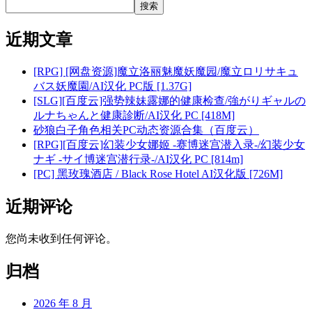
搜索
近期文章
[RPG] [网盘资源]魔立洛丽魅魔妖魔园/魔立ロリサキュ
バス妖魔園/AI汉化 PC版 [1.37G]
[SLG][百度云]强势辣妹露娜的健康检查/強がりギャルの
ルナちゃんと健康診断/AI汉化 PC [418M]
砂狼白子角色相关PC动态资源合集（百度云）
[RPG][百度云]幻装少女娜姬 -赛博迷宫潜入录-/幻装少女
ナギ -サイ博迷宫潜行录-/AI汉化 PC [814m]
[PC] 黑玫瑰酒店 / Black Rose Hotel AI汉化版 [726M]
近期评论
您尚未收到任何评论。
归档
2026 年 8 月