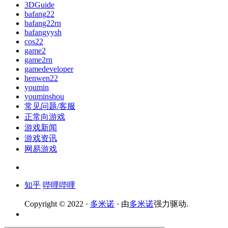
3DGuide
bafang22
bafang22rn
bafangyysh
cos22
game2
game2rn
gamedeveloper
henwen22
youmin
youminshou
常见问题/客服
正常向游戏
游戏新闻
游戏资讯
网易游戏
知乎
哔哩哔哩
Copyright © 2022 ·
多米诺
· 由
多米诺
强力驱动.