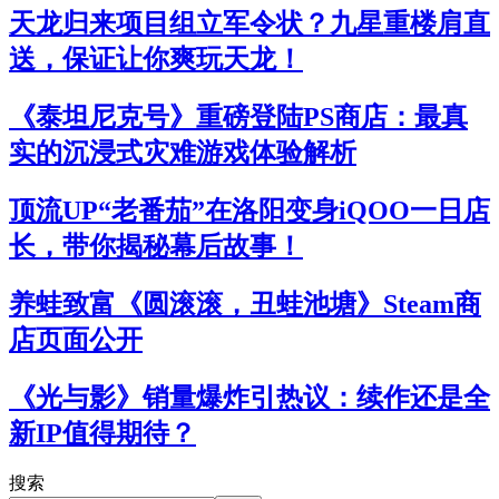
天龙归来项目组立军令状？九星重楼肩直
送，保证让你爽玩天龙！
《泰坦尼克号》重磅登陆PS商店：最真
实的沉浸式灾难游戏体验解析
顶流UP“老番茄”在洛阳变身iQOO一日店
长，带你揭秘幕后故事！
养蛙致富《圆滚滚，丑蛙池塘》Steam商
店页面公开
《光与影》销量爆炸引热议：续作还是全
新IP值得期待？
搜索