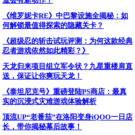
道会有新动作？
《维罗妮卡RE》中巴黎设施全揭秘：如
何解锁最值得探索的隐藏关卡？
《超级忍的斩击试玩评测：为何这款经典
忍者游戏依然如此精彩？》
天龙归来项目组立军令状？九星重楼肩直
送，保证让你爽玩天龙！
《泰坦尼克号》重磅登陆PS商店：最真
实的沉浸式灾难游戏体验解析
顶流UP“老番茄”在洛阳变身iQOO一日店
长，带你揭秘幕后故事！