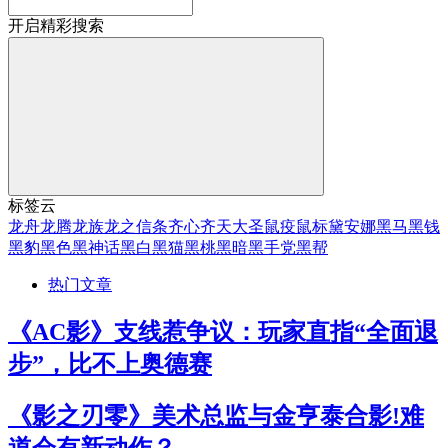
开启精彩搜索
标签云
龙舟
龙腾
龙族
龙之信条
齐心
齐天大圣
鼠疫
鼠标
黛安娜
黑马
黑钱
黑豹
黑色
黑神话
黑白
黑猫
黑桃
黑暗
黑手党
黑帮
热门文章
《AC影》支线惹争议：玩家直指“全面退
步”，比不上奥德赛
《影之刃零》美术总监与金亨泰合影!难