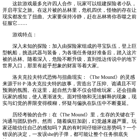
这款游戏最多允许四人合作，玩家可以组建探险者小队，
开启寻宝之旅。在这片被的丛林里，危机四伏，怪物的存在让
现实都发生了扭曲。大家要保持冷静，赶在丛林将你吞噬之前
征服它……
游戏特点：
深入未知的探险：加入由探险家组成的寻宝队伍，登上巨
型帆船，挑选武器与装备，为各项任务做好准备后，踏入这片
被的丛林。随着深入，危险不断升级，直到抵达传说中的地下
世界入口，那里有超乎想象的财富等着大家。
洛夫克拉夫特式恐怖与扭曲现实：《The Mound》的灵感
来源于H·P·洛夫克拉夫特的故事，营造出了压抑、诡谲且不可
预测的氛围。在这里，超自然力量不仅会猎啥玩家，还会扭曲
玩家的感知，使人逐渐迷失。面对怪物和无法解释的现象，现
实与幻觉的界限变得模糊，怀疑与偏执在队伍中不断蔓延。
历经考验的合作：在《The Mound》里，生存的关键在于
沟通与团队协作。然而，随着疯狂加剧，幻觉越来越严重。玩
家还能信任自己的感知吗？真的有时间仔细评估形势吗？一个
错误的决定，一发误she的子弹，都可能让整个任务彻底失