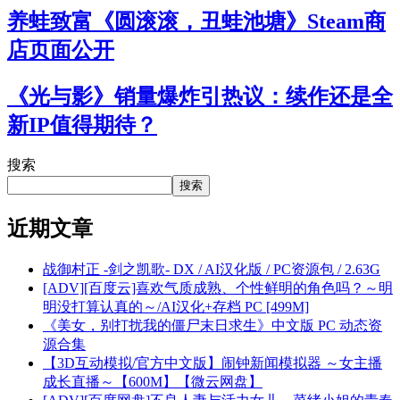
养蛙致富《圆滚滚，丑蛙池塘》Steam商
店页面公开
《光与影》销量爆炸引热议：续作还是全
新IP值得期待？
搜索
搜索
近期文章
战御村正 -剑之凯歌- DX / AI汉化版 / PC资源包 / 2.63G
[ADV][百度云]喜欢气质成熟、个性鲜明的角色吗？～明
明没打算认真的～/AI汉化+存档 PC [499M]
《美女，别打扰我的僵尸末日求生》中文版 PC 动态资
源合集
【3D互动模拟/官方中文版】闹钟新闻模拟器 ～女主播
成长直播～【600M】【微云网盘】