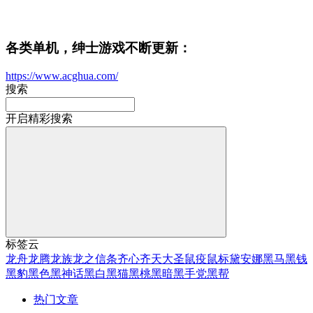
各类单机，绅士游戏不断更新：
https://www.acghua.com/
搜索
开启精彩搜索
标签云
龙舟
龙腾
龙族
龙之信条
齐心
齐天大圣
鼠疫
鼠标
黛安娜
黑马
黑钱
黑豹
黑色
黑神话
黑白
黑猫
黑桃
黑暗
黑手党
黑帮
热门文章