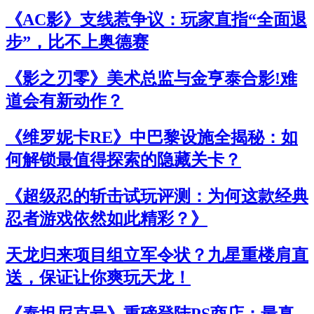
《AC影》支线惹争议：玩家直指“全面退
步”，比不上奥德赛
《影之刃零》美术总监与金亨泰合影!难
道会有新动作？
《维罗妮卡RE》中巴黎设施全揭秘：如
何解锁最值得探索的隐藏关卡？
《超级忍的斩击试玩评测：为何这款经典
忍者游戏依然如此精彩？》
天龙归来项目组立军令状？九星重楼肩直
送，保证让你爽玩天龙！
《泰坦尼克号》重磅登陆PS商店：最真