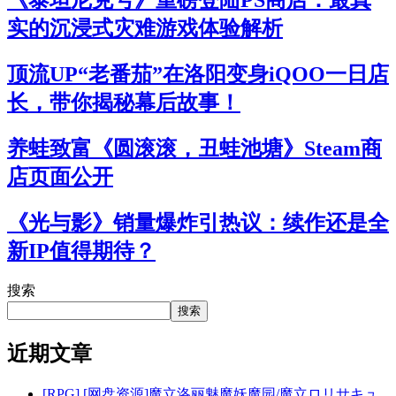
实的沉浸式灾难游戏体验解析
顶流UP“老番茄”在洛阳变身iQOO一日店
长，带你揭秘幕后故事！
养蛙致富《圆滚滚，丑蛙池塘》Steam商
店页面公开
《光与影》销量爆炸引热议：续作还是全
新IP值得期待？
搜索
搜索
近期文章
[RPG] [网盘资源]魔立洛丽魅魔妖魔园/魔立ロリサキュ