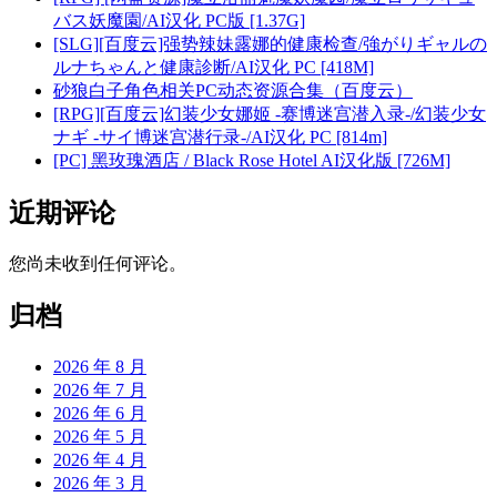
バス妖魔園/AI汉化 PC版 [1.37G]
[SLG][百度云]强势辣妹露娜的健康检查/強がりギャルの
ルナちゃんと健康診断/AI汉化 PC [418M]
砂狼白子角色相关PC动态资源合集（百度云）
[RPG][百度云]幻装少女娜姬 -赛博迷宫潜入录-/幻装少女
ナギ -サイ博迷宫潜行录-/AI汉化 PC [814m]
[PC] 黑玫瑰酒店 / Black Rose Hotel AI汉化版 [726M]
近期评论
您尚未收到任何评论。
归档
2026 年 8 月
2026 年 7 月
2026 年 6 月
2026 年 5 月
2026 年 4 月
2026 年 3 月