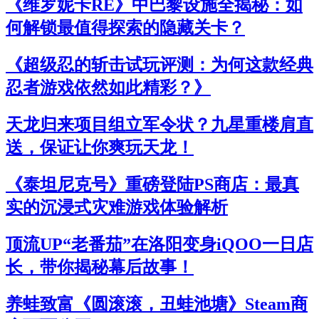
《维罗妮卡RE》中巴黎设施全揭秘：如
何解锁最值得探索的隐藏关卡？
《超级忍的斩击试玩评测：为何这款经典
忍者游戏依然如此精彩？》
天龙归来项目组立军令状？九星重楼肩直
送，保证让你爽玩天龙！
《泰坦尼克号》重磅登陆PS商店：最真
实的沉浸式灾难游戏体验解析
顶流UP“老番茄”在洛阳变身iQOO一日店
长，带你揭秘幕后故事！
养蛙致富《圆滚滚，丑蛙池塘》Steam商