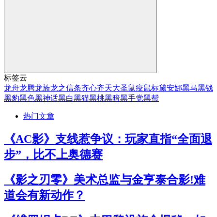
标签云
龙舟
龙腾
龙族
龙之信条
齐心
齐天大圣
鼠疫
鼠标
黛安娜
黑马
黑钱
黑豹
黑色
黑神话
黑白
黑猫
黑桃
黑暗
黑手党
黑帮
热门文章
《AC影》支线惹争议：玩家直指“全面退
步”，比不上奥德赛
《影之刃零》美术总监与金亨泰合影!难
道会有新动作？