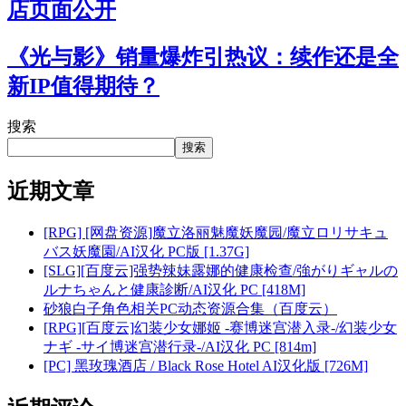
店页面公开
《光与影》销量爆炸引热议：续作还是全
新IP值得期待？
搜索
搜索
近期文章
[RPG] [网盘资源]魔立洛丽魅魔妖魔园/魔立ロリサキュ
バス妖魔園/AI汉化 PC版 [1.37G]
[SLG][百度云]强势辣妹露娜的健康检查/強がりギャルの
ルナちゃんと健康診断/AI汉化 PC [418M]
砂狼白子角色相关PC动态资源合集（百度云）
[RPG][百度云]幻装少女娜姬 -赛博迷宫潜入录-/幻装少女
ナギ -サイ博迷宫潜行录-/AI汉化 PC [814m]
[PC] 黑玫瑰酒店 / Black Rose Hotel AI汉化版 [726M]