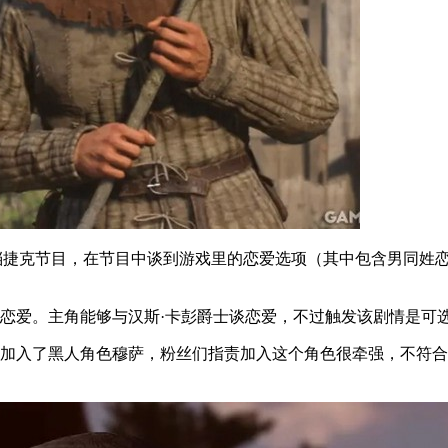
参加了一档捷克节目，在节目中谈到游戏里的恋爱选项（其中包含男同
姓恋爱。主角能够与汉斯·卡彭爵士谈恋爱，不过触发该剧情是可
还加入了黑人角色穆萨，粉丝们指责加入这个角色很牵强，不符