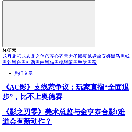
标签云
龙舟
龙腾
龙族
龙之信条
齐心
齐天大圣
鼠疫
鼠标
黛安娜
黑马
黑钱
黑豹
黑色
黑神话
黑白
黑猫
黑桃
黑暗
黑手党
黑帮
热门文章
《AC影》支线惹争议：玩家直指“全面退
步”，比不上奥德赛
《影之刃零》美术总监与金亨泰合影!难
道会有新动作？