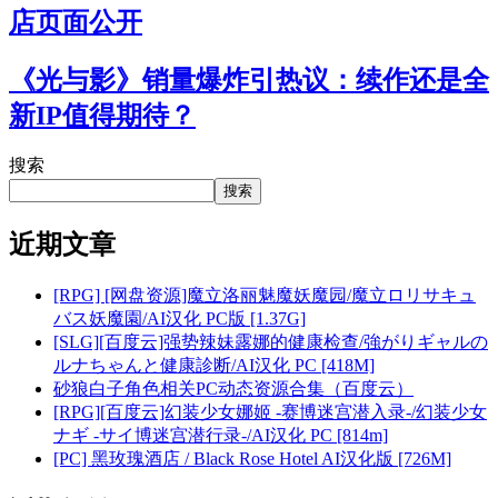
店页面公开
《光与影》销量爆炸引热议：续作还是全
新IP值得期待？
搜索
搜索
近期文章
[RPG] [网盘资源]魔立洛丽魅魔妖魔园/魔立ロリサキュ
バス妖魔園/AI汉化 PC版 [1.37G]
[SLG][百度云]强势辣妹露娜的健康检查/強がりギャルの
ルナちゃんと健康診断/AI汉化 PC [418M]
砂狼白子角色相关PC动态资源合集（百度云）
[RPG][百度云]幻装少女娜姬 -赛博迷宫潜入录-/幻装少女
ナギ -サイ博迷宫潜行录-/AI汉化 PC [814m]
[PC] 黑玫瑰酒店 / Black Rose Hotel AI汉化版 [726M]