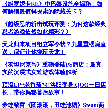
《维罗妮卡RE》中巴黎设施全揭秘：如
何解锁最值得探索的隐藏关卡？
《超级忍的斩击试玩评测：为何这款经典
忍者游戏依然如此精彩？》
天龙归来项目组立军令状？九星重楼肩直
送，保证让你爽玩天龙！
《泰坦尼克号》重磅登陆PS商店：最真
实的沉浸式灾难游戏体验解析
顶流UP“老番茄”在洛阳变身iQOO一日店
长，带你揭秘幕后故事！
养蛙致富《圆滚滚，丑蛙池塘》Steam商