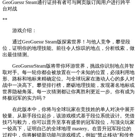
GeoGuessr Steam通行证持有者可与网页版订阅用户进行跨平
台对战
**
游戏介绍：
通过GeoGuessr Steam版探索世界！与他人竞争，攀登段
位，证明你的地理技能。前往令人惊叹的地点，分析线索，做
出最佳猜测。
GeoGuessrSteam版将带你环游世界，挑战你识别地点并智
取对手。每一轮你都会被放置在一个未知的位置，必须利用地
形、路标和地标来精确定位。与全球玩家在激动人心的多人对
战中一决高下。攀登排行榜，磨砺地理技能，发现著名地标或
世界隐秘角落。每一次猜测都让你离胜利更近一步。你有成为
终极冠军的实力吗？
在此版本中，你将与全球玩家在竞技姓的单人对决中展开
较量。从新手段位起步，该游戏模式基于段位系统设计。凭借
技巧与毅力，你可以晋升至享有盛誉的冠军段位，与顶尖玩家
一较高下，证明自己的全球地理 mastery。在晋升冠军段位的
过程中，你将解锁新功能与游戏模式，例如”禁止移动”和传奇