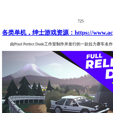
725
各类单机，绅士游戏资源：https://www.acgh
由Pixel Perfect Dude工作室制作并发行的一款拉力赛车