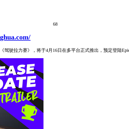
68
ua.com/
名作《驾驶拉力赛》，将于4月16日在多平台正式推出，预定登陆Epic Ga