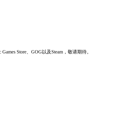
mes Store、GOG以及Steam，敬请期待。