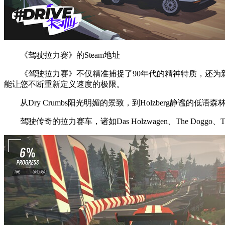
《驾驶拉力赛》的Steam地址
《驾驶拉力赛》不仅精准捕捉了90年代的精神特质，还
能让您不断重新定义速度的极限。
从Dry Crumbs阳光明媚的景致，到Holzberg静谧的
驾驶传奇的拉力赛车，诸如Das Holzwagen、The Doggo