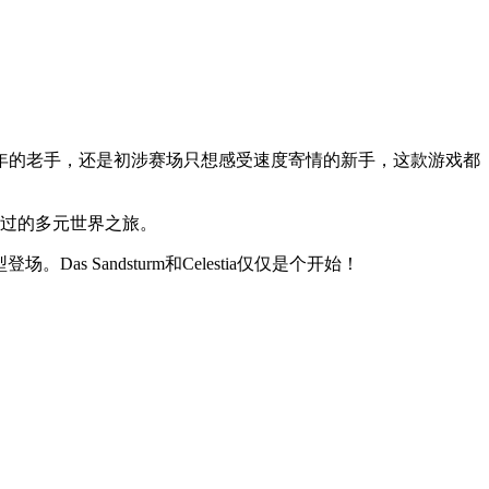
年的老手，还是初涉赛场只想感受速度寄情的新手，这款游戏都
中体验过的多元世界之旅。
Das Sandsturm和Celestia仅仅是个开始！