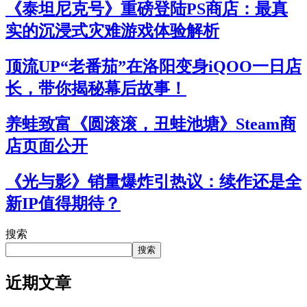
《泰坦尼克号》重磅登陆PS商店：最真
实的沉浸式灾难游戏体验解析
顶流UP“老番茄”在洛阳变身iQOO一日店
长，带你揭秘幕后故事！
养蛙致富《圆滚滚，丑蛙池塘》Steam商
店页面公开
《光与影》销量爆炸引热议：续作还是全
新IP值得期待？
搜索
搜索
近期文章