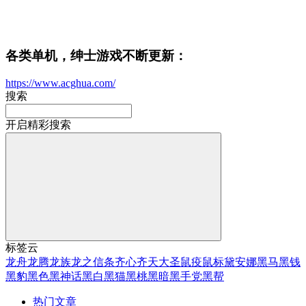
各类单机，绅士游戏不断更新：
https://www.acghua.com/
搜索
开启精彩搜索
标签云
龙舟
龙腾
龙族
龙之信条
齐心
齐天大圣
鼠疫
鼠标
黛安娜
黑马
黑钱
黑豹
黑色
黑神话
黑白
黑猫
黑桃
黑暗
黑手党
黑帮
热门文章