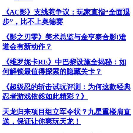
《AC影》支线惹争议：玩家直指“全面退
步”，比不上奥德赛
《影之刃零》美术总监与金亨泰合影!难
道会有新动作？
《维罗妮卡RE》中巴黎设施全揭秘：如
何解锁最值得探索的隐藏关卡？
《超级忍的斩击试玩评测：为何这款经典
忍者游戏依然如此精彩？》
天龙归来项目组立军令状？九星重楼肩直
送，保证让你爽玩天龙！