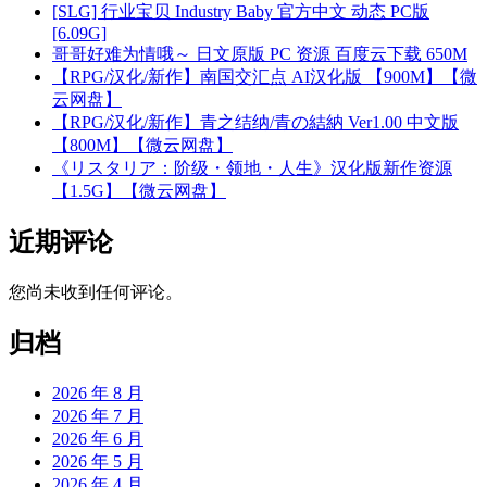
[SLG] 行业宝贝 Industry Baby 官方中文 动态 PC版
[6.09G]
哥哥好难为情哦～ 日文原版 PC 资源 百度云下载 650M
【RPG/汉化/新作】南国交汇点 AI汉化版 【900M】【微
云网盘】
【RPG/汉化/新作】青之结纳/青の結納 Ver1.00 中文版
【800M】【微云网盘】
《リスタリア：阶级・领地・人生》汉化版新作资源
【1.5G】【微云网盘】
近期评论
您尚未收到任何评论。
归档
2026 年 8 月
2026 年 7 月
2026 年 6 月
2026 年 5 月
2026 年 4 月