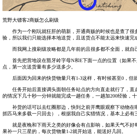
荒野大镖客2商贩怎么刷级
作为一个刚玩就狂肝的萌新，开通商贩的时候也是查了很
验，所以我们只能选择本地送货，且送货点不能太远来快速完
而我网上搜刷级攻略都是几年前的且很多都不全面，就自
首先把营地设在豁牙岭字母N和E下面一点的位置（如果不
点，第一次送货量有多少送多少。
后面因为回来的快货物量只有1-3这样，有时候甚至0，
任务开始后直接调头面朝任务站点的方向直走就行了，直
的情况下几十秒一分钟就能完成一趟任务，一趟加200经验，
补货的话可以去红圈那边，快到之前开鹰眼观察下动物在
抓匹马来多载一只回去），根据我自己实猎情况，基本上必有
就是夜晚和下雨天之类的好像会有点影响，如果天气不好
果补一只三星的，每次货物量1-2就开始送，能送好几回。