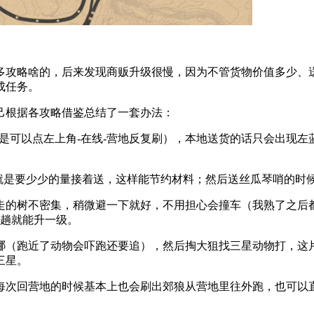
多攻略啥的，后来发现商贩升级很慢，因为不管货物价值多少、送
成任务。
己根据各攻略借鉴总结了一套办法：
是可以点左上角-在线-营地反复刷），本地送货的话只会出现
但就是要少少的量接着送，这样能节约材料；然后送丝瓜琴哨的时
走的树不密集，稍微避一下就好，不用担心会撞车（我熟了之后
十趟就能升一级。
哪（跑近了动物会吓跑还要追），然后掏大狙找三星动物打，这
三星。
每次回营地的时候基本上也会刷出郊狼从营地里往外跑，也可以