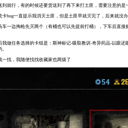
送到就行，有的时候还要货送到了再下来打土匪，需要注意的是
卡bug一直提示我消灭土匪，但是土匪早就灭完了，后来就没
马车一边掏枪先灭两个（有桶也可以先提前打桶），下车后直接
我做任务选择的卡组是：斯神标记-吸取教训-奇异药品-以眼
的。
找一找，我随便找找收藏家也两级了