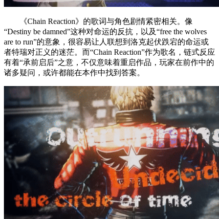
《Chain Reaction》的歌词与角色剧情紧密相关。像
“Destiny be damned”这种对命运的反抗，以及“free the wolves
are to run”的意象，很容易让人联想到洛克起伏跌宕的命运或
者特瑞对正义的迷茫。而“Chain Reaction”作为歌名，链式反应
有着“承前启后”之意，不仅意味着重启作品，玩家在前作中的
诸多疑问，或许都能在本作中找到答案。