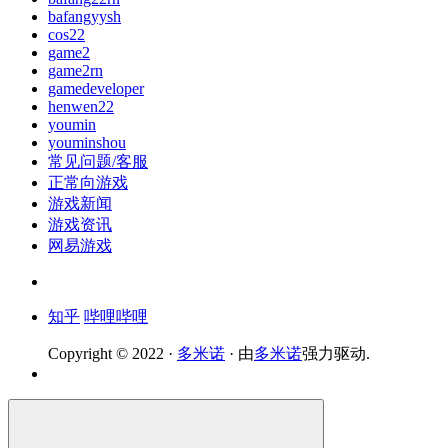
bafangyysh
cos22
game2
game2rn
gamedeveloper
henwen22
youmin
youminshou
常见问题/客服
正常向游戏
游戏新闻
游戏资讯
网易游戏
知乎
哔哩哔哩
Copyright © 2022 ·
多米诺
· 由
多米诺
强力驱动.