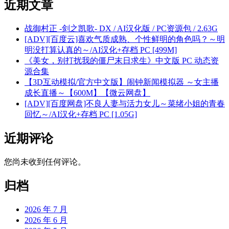
近期文章
战御村正 -剑之凯歌- DX / AI汉化版 / PC资源包 / 2.63G
[ADV][百度云]喜欢气质成熟、个性鲜明的角色吗？～明
明没打算认真的～/AI汉化+存档 PC [499M]
《美女，别打扰我的僵尸末日求生》中文版 PC 动态资
源合集
【3D互动模拟/官方中文版】闹钟新闻模拟器 ～女主播
成长直播～【600M】【微云网盘】
[ADV][百度网盘]不良人妻与活力女儿～菜绪小姐的青春
回忆～/AI汉化+存档 PC [1.05G]
近期评论
您尚未收到任何评论。
归档
2026 年 7 月
2026 年 6 月