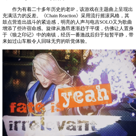
作为有着二十多年历史的老IP，该游戏在主题曲上呈现出
充满活力的反差。《Chain Reaction》采用流行摇滚风格，其
鼓点营造出战斗的紧迫感，明亮的人声与电吉SOLO又为歌曲
增添了些许宿命感。旋律从激昂逐渐趋于平缓，仿佛让人置身
于《狼之印记》中的南镇，经历一番激战后归于短暂平静，带
来如过山车般令人回味无穷的听觉体验。