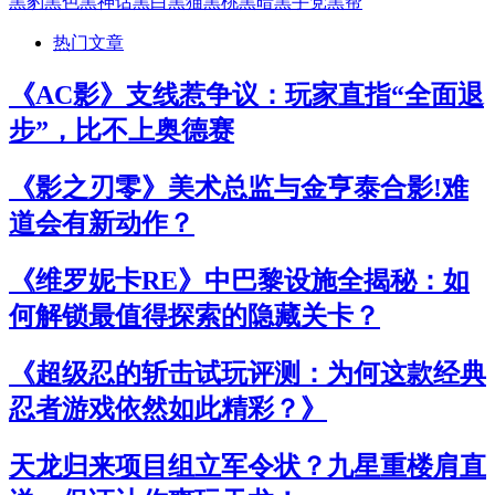
黑豹
黑色
黑神话
黑白
黑猫
黑桃
黑暗
黑手党
黑帮
热门文章
《AC影》支线惹争议：玩家直指“全面退
步”，比不上奥德赛
《影之刃零》美术总监与金亨泰合影!难
道会有新动作？
《维罗妮卡RE》中巴黎设施全揭秘：如
何解锁最值得探索的隐藏关卡？
《超级忍的斩击试玩评测：为何这款经典
忍者游戏依然如此精彩？》
天龙归来项目组立军令状？九星重楼肩直