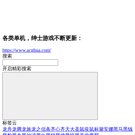
各类单机，绅士游戏不断更新：
https://www.acghua.com/
搜索
开启精彩搜索
标签云
龙舟
龙腾
龙族
龙之信条
齐心
齐天大圣
鼠疫
鼠标
黛安娜
黑马
黑钱