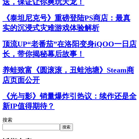
送，保证让你爽玩天龙！
《泰坦尼克号》重磅登陆PS商店：最真
实的沉浸式灾难游戏体验解析
顶流UP“老番茄”在洛阳变身iQOO一日店
长，带你揭秘幕后故事！
养蛙致富《圆滚滚，丑蛙池塘》Steam商
店页面公开
《光与影》销量爆炸引热议：续作还是全
新IP值得期待？
搜索
搜索