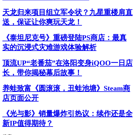
天龙归来项目组立军令状？九星重楼肩直
送，保证让你爽玩天龙！
《泰坦尼克号》重磅登陆PS商店：最真
实的沉浸式灾难游戏体验解析
顶流UP“老番茄”在洛阳变身iQOO一日店
长，带你揭秘幕后故事！
养蛙致富《圆滚滚，丑蛙池塘》Steam商
店页面公开
《光与影》销量爆炸引热议：续作还是全
新IP值得期待？