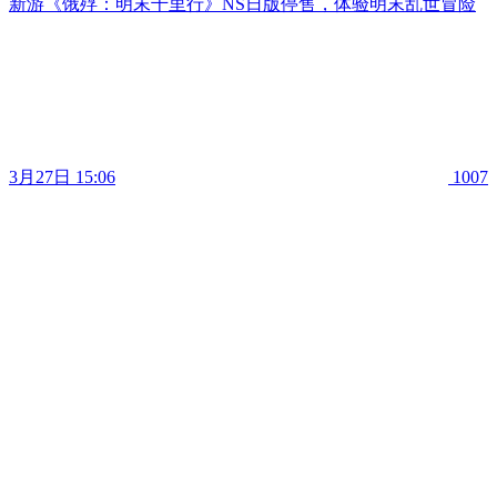
新游《饿殍：明末千里行》NS日版停售，体验明末乱世冒险
3月27日 15:06
1007