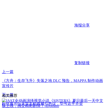
海报分享
复制链接
上一篇
《方舟：生存飞升》失落之地 DLC 预告，MAPPA 制作动画
宣传片
下一篇
相关推荐
粉丝展示任天堂主机收藏引热议，型号近乎齐全