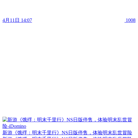
4月11日 14:07
1008
新游《饿殍：明末千里行》NS日版停售，体验明末乱世冒险