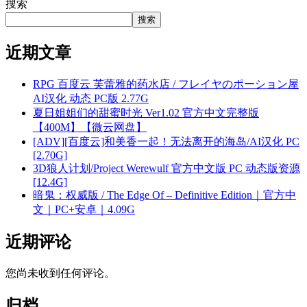
搜索
搜索
近期文章
RPG 百度云 芙蕾雅的药水店 / フレイヤのポーション屋
AI汉化 动态 PC版 2.77G
夏日姐姐们的甜蜜时光 Ver1.02 官方中文完整版
【400M】【微云网盘】
[ADV][百度云]和美香一起！无法离开的海岛/AI汉化 PC
[2.70G]
3D狼人计划/Project Werewulf 官方中文版 PC 动态版资源
[12.4G]
暗鬼：权威版 / The Edge Of – Definitive Edition｜官方中
文｜PC+安卓｜4.09G
近期评论
您尚未收到任何评论。
归档