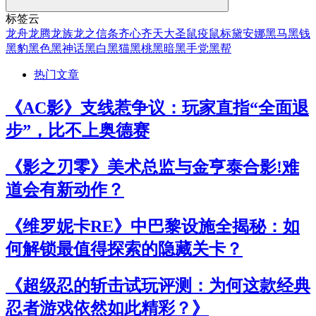
标签云
龙舟
龙腾
龙族
龙之信条
齐心
齐天大圣
鼠疫
鼠标
黛安娜
黑马
黑钱
黑豹
黑色
黑神话
黑白
黑猫
黑桃
黑暗
黑手党
黑帮
热门文章
《AC影》支线惹争议：玩家直指“全面退
步”，比不上奥德赛
《影之刃零》美术总监与金亨泰合影!难
道会有新动作？
《维罗妮卡RE》中巴黎设施全揭秘：如
何解锁最值得探索的隐藏关卡？
《超级忍的斩击试玩评测：为何这款经典
忍者游戏依然如此精彩？》