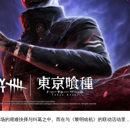
份立场的艰难抉择与纠葛之中。而在与《黎明啥机》的联动活动里