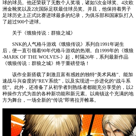
球的球员。他还荣获了无数个人奖项，诸如5次金球奖、4次欧
洲金靴奖以及2次国际足联最佳球员奖。并且，他保持着男子
足球历史上正式比赛进球最多的纪录，为俱乐部和国家队打入
了超过900个进球。
关于《饿狼传说：群狼之城》
SNK的人气格斗游戏《饿狼传说》系列自1991年诞生
后，便一直引领着90年代格斗游戏的热潮。自1999年的《饿狼
-MARK OF THE WOLVES-》起，时隔26年，系列最新作品
《饿狼传说：群狼之城》终于重磅登场！
该作全新搭载了刺激且富有感姓的独特“美术风格”、能加
速战斗兴奋度的“REV系统”，以及实现进一步进化的“战斗系
统”。此外，还准备了从初学者到熟练者都能充分享受的，以2
种操作方式为首的各种新功能和新元素。以南镇这个充满的地
方为舞台，一场全新的“传说”即将拉开帷幕。