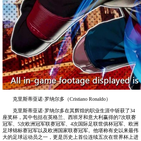
克里斯蒂亚诺·罗纳尔多（Cristiano Ronaldo）
克里斯蒂亚诺·罗纳尔多在其辉煌的职业生涯中斩获了34
座奖杯，其中包括在英格兰、西班牙和意大利赢得的7次联赛
冠军、5次欧洲冠军联赛冠军、4次国际足联世俱杯冠军、欧洲
足球锦标赛冠军以及欧洲国家联赛冠军。他堪称有史以来最伟
大的足球运动员之一，更是历史上首位连续五次在世界杯上进