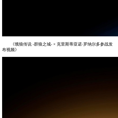
《饿狼传说 -群狼之城- × 克里斯蒂亚诺·罗纳尔多参战发
布视频》