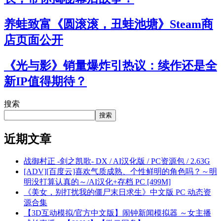
养蛙致富《圆滚滚，丑蛙池塘》Steam商
店页面公开
《光与影》销量爆炸引热议：续作还是全
新IP值得期待？
搜索
搜索
近期文章
战御村正 -剑之凯歌- DX / AI汉化版 / PC资源包 / 2.63G
[ADV][百度云]喜欢气质成熟、个性鲜明的角色吗？～明
明没打算认真的～/AI汉化+存档 PC [499M]
《美女，别打扰我的僵尸末日求生》中文版 PC 动态资
源合集
【3D互动模拟/官方中文版】闹钟新闻模拟器 ～女主播