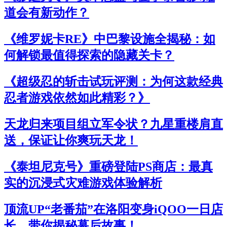
道会有新动作？
《维罗妮卡RE》中巴黎设施全揭秘：如
何解锁最值得探索的隐藏关卡？
《超级忍的斩击试玩评测：为何这款经典
忍者游戏依然如此精彩？》
天龙归来项目组立军令状？九星重楼肩直
送，保证让你爽玩天龙！
《泰坦尼克号》重磅登陆PS商店：最真
实的沉浸式灾难游戏体验解析
顶流UP“老番茄”在洛阳变身iQOO一日店
长，带你揭秘幕后故事！