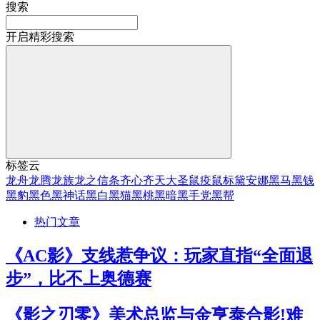
搜索
开启精彩搜索
标签云
龙舟
龙腾
龙族
龙之信条
齐心
齐天大圣
鼠疫
鼠标
黛安娜
黑马
黑钱
黑豹
黑色
黑神话
黑白
黑猫
黑桃
黑暗
黑手党
黑帮
热门文章
《AC影》支线惹争议：玩家直指“全面退
步”，比不上奥德赛
《影之刃零》美术总监与金亨泰合影!难