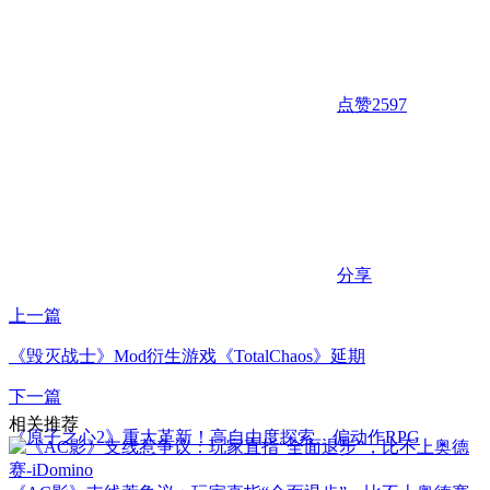
点赞
2597
分享
上一篇
《毁灭战士》Mod衍生游戏《TotalChaos》延期
下一篇
相关推荐
《原子之心2》重大革新！高自由度探索、偏动作RPG