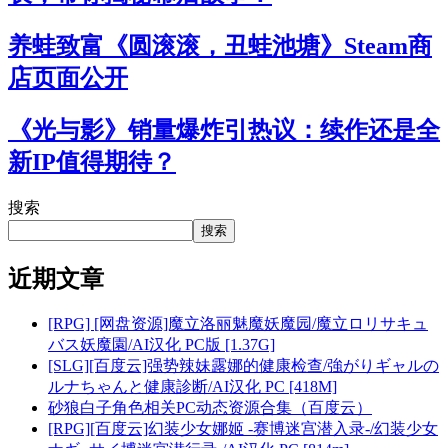
养蛙致富《圆滚滚，丑蛙池塘》Steam商
店页面公开
《光与影》销量爆炸引热议：续作还是全
新IP值得期待？
搜索
搜索
近期文章
[RPG] [网盘资源]魔立洛丽魅魔妖魔园/魔立ロリサキュ
バス妖魔園/AI汉化 PC版 [1.37G]
[SLG][百度云]强势辣妹露娜的健康检查/強がりギャルの
ルナちゃんと健康診断/AI汉化 PC [418M]
砂狼白子角色相关PC动态资源合集（百度云）
[RPG][百度云]幻装少女娜姬 -赛博迷宫潜入录-/幻装少女