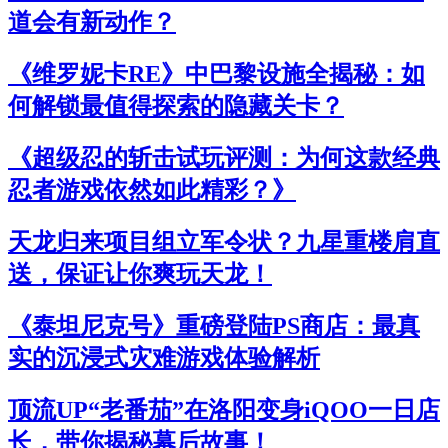
道会有新动作？
《维罗妮卡RE》中巴黎设施全揭秘：如
何解锁最值得探索的隐藏关卡？
《超级忍的斩击试玩评测：为何这款经典
忍者游戏依然如此精彩？》
天龙归来项目组立军令状？九星重楼肩直
送，保证让你爽玩天龙！
《泰坦尼克号》重磅登陆PS商店：最真
实的沉浸式灾难游戏体验解析
顶流UP“老番茄”在洛阳变身iQOO一日店
长，带你揭秘幕后故事！