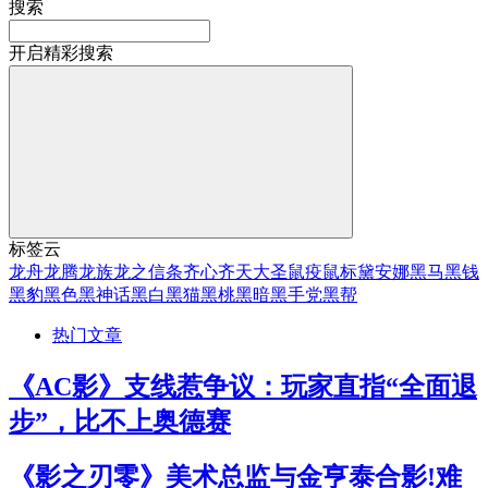
搜索
开启精彩搜索
标签云
龙舟
龙腾
龙族
龙之信条
齐心
齐天大圣
鼠疫
鼠标
黛安娜
黑马
黑钱
黑豹
黑色
黑神话
黑白
黑猫
黑桃
黑暗
黑手党
黑帮
热门文章
《AC影》支线惹争议：玩家直指“全面退
步”，比不上奥德赛
《影之刃零》美术总监与金亨泰合影!难