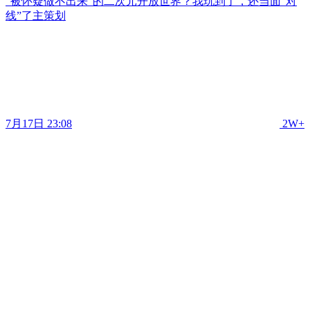
“被怀疑做不出来”的二次元开放世界？我玩到了，还当面“对
线”了主策划
7月17日 23:08
2W+