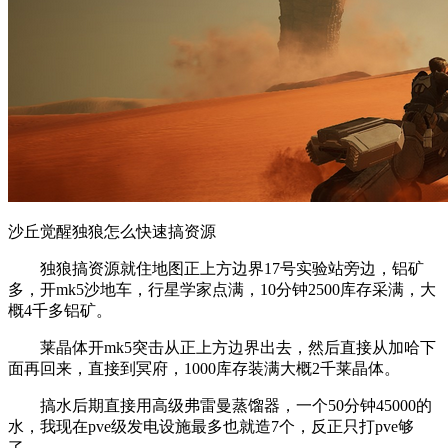
沙丘觉醒独狼怎么快速搞资源
独狼搞资源就住地图正上方边界17号实验站旁边，铝矿
多，开mk5沙地车，行星学家点满，10分钟2500库存采满，大
概4千多铝矿。
莱晶体开mk5突击从正上方边界出去，然后直接从加哈下
面再回来，直接到冥府，1000库存装满大概2千莱晶体。
搞水后期直接用高级弗雷曼蒸馏器，一个50分钟45000的
水，我现在pve级发电设施最多也就造7个，反正只打pve够
了。