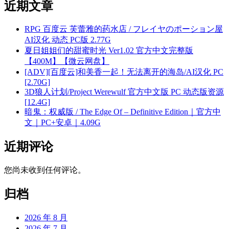
近期文章
RPG 百度云 芙蕾雅的药水店 / フレイヤのポーション屋
AI汉化 动态 PC版 2.77G
夏日姐姐们的甜蜜时光 Ver1.02 官方中文完整版
【400M】【微云网盘】
[ADV][百度云]和美香一起！无法离开的海岛/AI汉化 PC
[2.70G]
3D狼人计划/Project Werewulf 官方中文版 PC 动态版资源
[12.4G]
暗鬼：权威版 / The Edge Of – Definitive Edition｜官方中
文｜PC+安卓｜4.09G
近期评论
您尚未收到任何评论。
归档
2026 年 8 月
2026 年 7 月