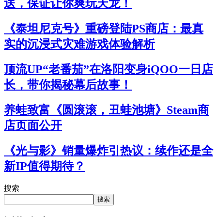
送，保证让你爽玩天龙！
《泰坦尼克号》重磅登陆PS商店：最真
实的沉浸式灾难游戏体验解析
顶流UP“老番茄”在洛阳变身iQOO一日店
长，带你揭秘幕后故事！
养蛙致富《圆滚滚，丑蛙池塘》Steam商
店页面公开
《光与影》销量爆炸引热议：续作还是全
新IP值得期待？
搜索
搜索