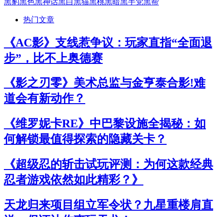
黑豹
黑色
黑神话
黑白
黑猫
黑桃
黑暗
黑手党
黑帮
热门文章
《AC影》支线惹争议：玩家直指“全面退
步”，比不上奥德赛
《影之刃零》美术总监与金亨泰合影!难
道会有新动作？
《维罗妮卡RE》中巴黎设施全揭秘：如
何解锁最值得探索的隐藏关卡？
《超级忍的斩击试玩评测：为何这款经典
忍者游戏依然如此精彩？》
天龙归来项目组立军令状？九星重楼肩直