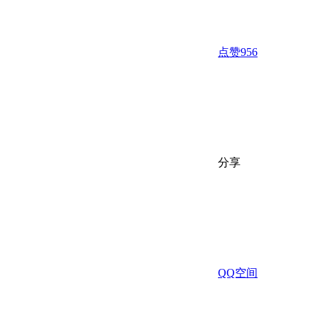
点赞
956
分享
QQ空间