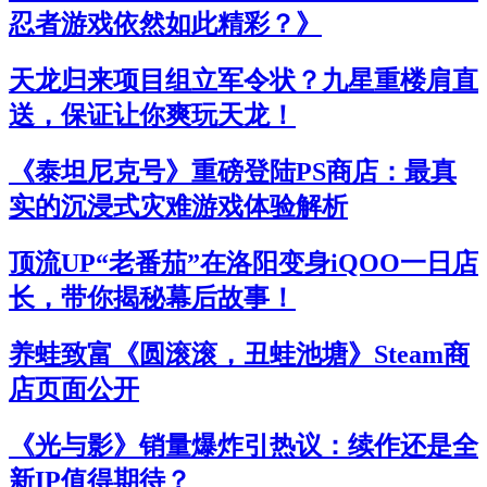
忍者游戏依然如此精彩？》
天龙归来项目组立军令状？九星重楼肩直
送，保证让你爽玩天龙！
《泰坦尼克号》重磅登陆PS商店：最真
实的沉浸式灾难游戏体验解析
顶流UP“老番茄”在洛阳变身iQOO一日店
长，带你揭秘幕后故事！
养蛙致富《圆滚滚，丑蛙池塘》Steam商
店页面公开
《光与影》销量爆炸引热议：续作还是全
新IP值得期待？