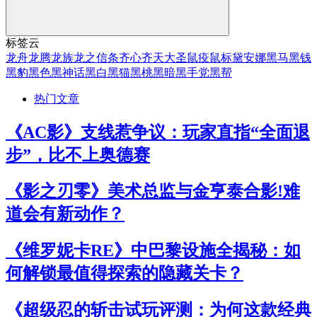
标签云
龙舟
龙腾
龙族
龙之信条
齐心
齐天大圣
鼠疫
鼠标
黛安娜
黑马
黑钱
黑豹
黑色
黑神话
黑白
黑猫
黑桃
黑暗
黑手党
黑帮
热门文章
《AC影》支线惹争议：玩家直指“全面退
步”，比不上奥德赛
《影之刃零》美术总监与金亨泰合影!难
道会有新动作？
《维罗妮卡RE》中巴黎设施全揭秘：如
何解锁最值得探索的隐藏关卡？
《超级忍的斩击试玩评测：为何这款经典