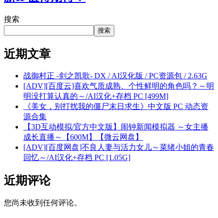
搜索
搜索
近期文章
战御村正 -剑之凯歌- DX / AI汉化版 / PC资源包 / 2.63G
[ADV][百度云]喜欢气质成熟、个性鲜明的角色吗？～明
明没打算认真的～/AI汉化+存档 PC [499M]
《美女，别打扰我的僵尸末日求生》中文版 PC 动态资
源合集
【3D互动模拟/官方中文版】闹钟新闻模拟器 ～女主播
成长直播～【600M】【微云网盘】
[ADV][百度网盘]不良人妻与活力女儿～菜绪小姐的青春
回忆～/AI汉化+存档 PC [1.05G]
近期评论
您尚未收到任何评论。